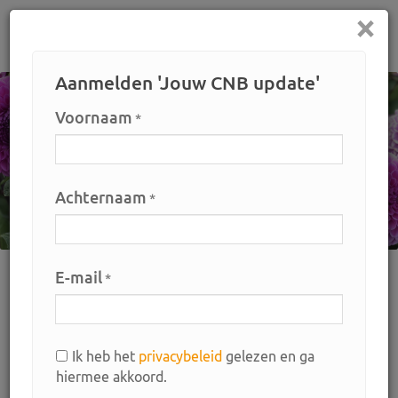
×
Home
Aanmelden 'Jouw CNB update'
Voornaam
*
Achternaam
*
E-mail
*
Home
Bemiddeling
Materialen en machines
Actuele
aanbod
Ik heb het
privacybeleid
gelezen en ga
Vraag en aanbod materialen en
hiermee akkoord.
machines