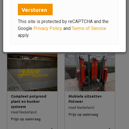
Naar filters
Versturen
Datum
«
1
2
3
4
5
6
7
8
This site is protected by reCAPTCHA and the
Google
Privacy Policy
and
Terms of Service
9
10
...
24
25
»
apply.
Toon:
50
|
100
Compleet potgrond
Mobiele uitzetter-
plant en bunker
Potveer
systeem
Heel Nederland
Heel Nederland
Prijs op aanvraag
Prijs op aanvraag