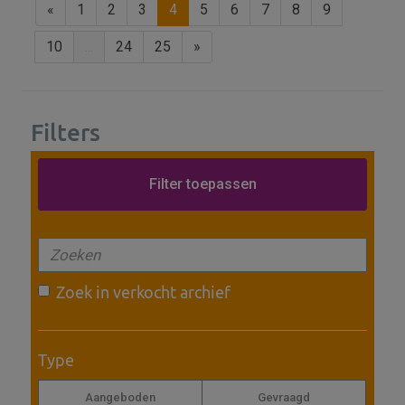
«
1
2
3
4
5
6
7
8
9
10
...
24
25
»
Filters
Zoek in verkocht archief
Type
Aangeboden
Gevraagd