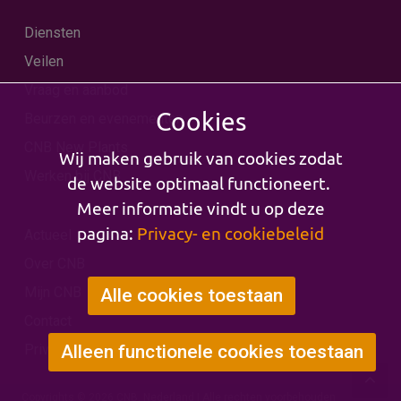
Diensten
Veilen
Vraag en aanbod
Cookies
Beurzen en evenementen
CNB New Plants
Wij maken gebruik van cookies zodat
Werken bij CNB
de website optimaal functioneert.
Meer informatie vindt u op deze
pagina:
Privacy- en cookiebeleid
Actueel
Over CNB
Mijn CNB
Alle cookies toestaan
Contact
Privacy & Cookies
Alleen functionele cookies toestaan
Copyrights © 2026 CNB, Nederland | Alle rechten voorbehouden