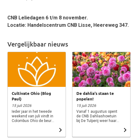
CNB Leliedagen 6 t/m 8 november.
Locatie: Handelscentrum CNB Lisse, Heereweg 347.
Vergelijkbaar nieuws
Cultivate Ohio (Blog
De dahlia's staan te
Paul)
popelen!
15 juli 2026
15 juli 2026
Ieder jaar in het tweede
Vanaf 1 augustus opent
weekend van juli vindt in
de CNB Dahliashowtuin
Colombus Ohio de beurs
bij De Tulperij weer haar
Cultivate plaats. Een
deuren. De eerste
grote beurs gericht op
dahlia's laten inmiddels
sierteelt en afzet naar
hun kleuren zien en