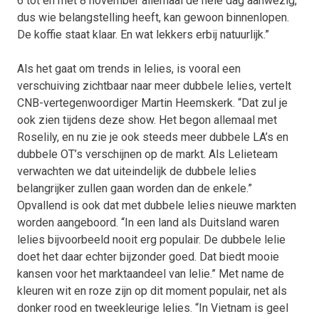
6 tot en met 8 november allemaal de hele dag aanwezig,
dus wie belangstelling heeft, kan gewoon binnenlopen.
De koffie staat klaar. En wat lekkers erbij natuurlijk.”
Als het gaat om trends in lelies, is vooral een
verschuiving zichtbaar naar meer dubbele lelies, vertelt
CNB-vertegenwoordiger Martin Heemskerk. “Dat zul je
ook zien tijdens deze show. Het begon allemaal met
Roselily, en nu zie je ook steeds meer dubbele LA’s en
dubbele OT’s verschijnen op de markt. Als Lelieteam
verwachten we dat uiteindelijk de dubbele lelies
belangrijker zullen gaan worden dan de enkele.”
Opvallend is ook dat met dubbele lelies nieuwe markten
worden aangeboord. “In een land als Duitsland waren
lelies bijvoorbeeld nooit erg populair. De dubbele lelie
doet het daar echter bijzonder goed. Dat biedt mooie
kansen voor het marktaandeel van lelie.” Met name de
kleuren wit en roze zijn op dit moment populair, net als
donker rood en tweekleurige lelies. “In Vietnam is geel